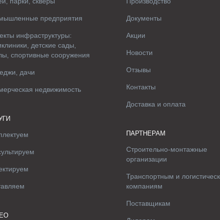
и, парки, скверы
Производство
мышленные предприятия
Документы
екты инфраструктуры:
Акции
клиники, детские сады,
Новости
лы, спортивные сооружения
Отзывы
еджи, дачи
Контакты
мерческая недвижимость
Доставка и оплата
УГИ
ПАРТНЕРАМ
плектуем
Строительно-монтажные
сультируем
организации
ектируем
Транспортным и логистичес
тавляем
компаниям
Поставщикам
ЕО