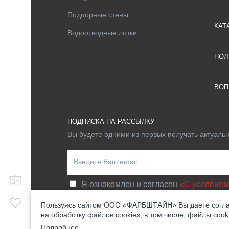
Подпорные стены
КАТ
Водоотводные лотки
ПОЛ
ВОП
ПОДПИСКА НА РАССЫЛКУ
Вы будете одними из первых получать актуаль
Я ознакомлен и согласен
«C условиям
Пользуясь сайтом ООО «ФАРБШТАЙН» Вы даете согл
ОТЗЫВ СОГЛАСИЯ ОБРАБОТКИ ПЕРСОНАЛЬНЫХ
на обработку файлов cookies, в том числе, файлы cook
Подробнее...