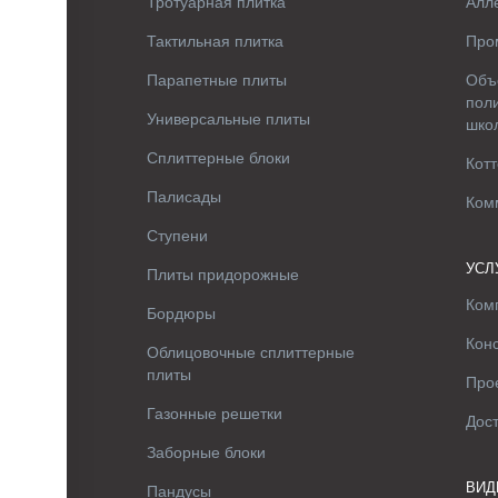
Тротуарная плитка
Алле
Тактильная плитка
Про
Парапетные плиты
Объ
поли
Универсальные плиты
шко
Сплиттерные блоки
Котт
Палисады
Ком
Ступени
УСЛ
Плиты придорожные
Ком
Бордюры
Кон
Облицовочные сплиттерные
плиты
Про
Газонные решетки
Дос
Заборные блоки
ВИД
Пандусы