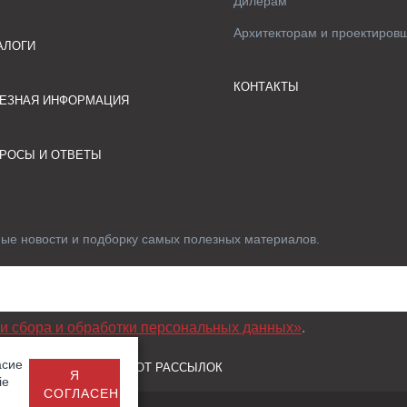
Дилерам
Архитекторам и проектиров
АЛОГИ
КОНТАКТЫ
ЕЗНАЯ ИНФОРМАЦИЯ
РОСЫ И ОТВЕТЫ
ные новости и подборку самых полезных материалов.
и сбора и обработки персональных данных»
.
асие
 ДАННЫХ И ОТПИСКА ОТ РАССЫЛОК
Я
ie
СОГЛАСЕН