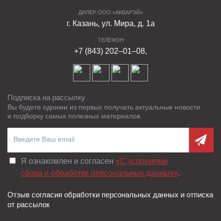
работе, который включает все этапы - от
проектирования до реализации и постгарантийного
ДИЛЕР ООО «АКВАРЭЙ»
г. Казань, ул. Мира, д. 1а
обслуживания.
ТЕЛЕФОН
Качество работы высококвалифицированного
+7 (843) 202–01–08,
проектного отдела в выполнении заказов самого
разного уровня уже долгое время по достоинству
оценивается клиентами. Работа включает полный
контроль укладки элементов и консультирование
Подписка на рассылку
заказчика по любому вопросу, связанному с
Вы будете одними из первых получать актуальные новости
и подборку самых полезных материалов.
продукцией.
ФАРБШТАЙН сегодня это:
Один из крупнейших в Поволжье производителей
Я ознакомлен и согласен
«C условиями
готовой продукции из вибропрессованного бетона;
сбора и обработки персональных данных»
.
Собственная лаборатория с постоянным
Отзыв согласия обработки персональных данных и отписка
контролем качества;
от рассылок