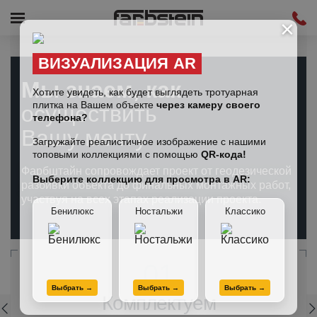
×
ВИЗУАЛИЗАЦИЯ AR
Мы знаем, как
Хотите увидеть, как будет выглядеть тротуарная
плитка на Вашем объекте
через камеру своего
осуществить
телефона?
Вашу мечту
Загружайте реалистичное изображение с нашими
топовыми коллекциями с помощью
QR-кода!
Фарбштайн сопровождает проект от геодезической
Выберите коллекцию для просмотра в AR:
разбивки объекта до финальных монтажных работ,
участвуя на всех этапах реализации проекта.
Бенилюкс
Ностальжи
Классико
01
Выбрать →
Выбрать →
Выбрать →
Комплектуем